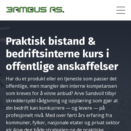
Praktisk bistand &
bedrifts­interne kurs i
offentlige anskaffelser
Har du et produkt eller en tjeneste som passer det
offentlige, men mangler den interne kompetansen
som kreves for å vinne anbud? Arve Sandvoll tilbyr
skreddersydd rådgivning og opplæring som gjør at
din bedrift kan konkurrere — og levere — på
profesjonelt nivå. Med over førti års erfaring fra
kommuner, fylker, nasjonale etater og privat sektor
gir Arve deg både strategien og de praktiske