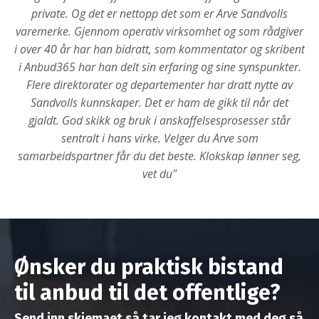
private. Og det er nettopp det som er Arve Sandvolls
varemerke. Gjennom operativ virksomhet og som rådgiver
i over 40 år har han bidratt, som kommentator og skribent
i Anbud365 har han delt sin erfaring og sine synspunkter.
Flere direktorater og departementer har dratt nytte av
Sandvolls kunnskaper. Det er ham de gikk til når det
gjaldt. God skikk og bruk i anskaffelsesprosesser står
sentralt i hans virke. Velger du Arve som
samarbeidspartner får du det beste. Klokskap lønner seg,
vet du"
Ønsker du praktisk bistand
til anbud til det offentlige?
Send inn skjemaet så tar jeg kontakt med deg så