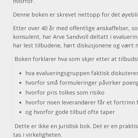
hvorfor.
Denne boken er skrevet nettopp for det øyebli
Etter over 40 år med offentlige anskaffelser, s
konsulent, har Arve Sandvoll deltatt i evalueri
har lest tilbudene, hørt diskusjonene og vært 
Boken forklarer hva som skjer etter at tilbudsf
hva evalueringsgruppen faktisk diskutere
hvorfor små formuleringer påvirker poen
hvorfor pris tolkes som risiko
hvorfor noen leverandører får et fortrinn f
og hvorfor gode tilbud ofte taper
Dette er ikke en juridisk bok. Det er en prakti
tas i virkeligheten.