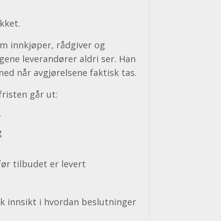
kket.
om innkjøper, rådgiver og
ngene leverandører aldri ser. Han
med når avgjørelsene faktisk tas.
risten går ut:
r
g
ør tilbudet er levert
sk innsikt i hvordan beslutninger